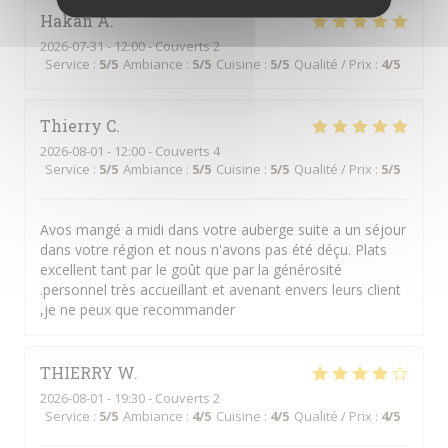
Hakan
A
2026-07-31
- 12:00 - Couverts 2
Service
:
5
/5
Ambiance
:
5
/5
Cuisine
:
5
/5
Qualité / Prix
:
4
/5
Thierry
C
2026-08-01
- 12:00 - Couverts 4
Service
:
5
/5
Ambiance
:
5
/5
Cuisine
:
5
/5
Qualité / Prix
:
5
/5
Avos mangé a midi dans votre auberge suite a un séjour
dans votre région et nous n'avons pas été déçu. Plats
excellent tant par le goût que par la générosité
.personnel très accueillant et avenant envers leurs client
,je ne peux que recommander
THIERRY
W
2026-08-01
- 19:30 - Couverts 2
Service
:
5
/5
Ambiance
:
4
/5
Cuisine
:
4
/5
Qualité / Prix
:
4
/5