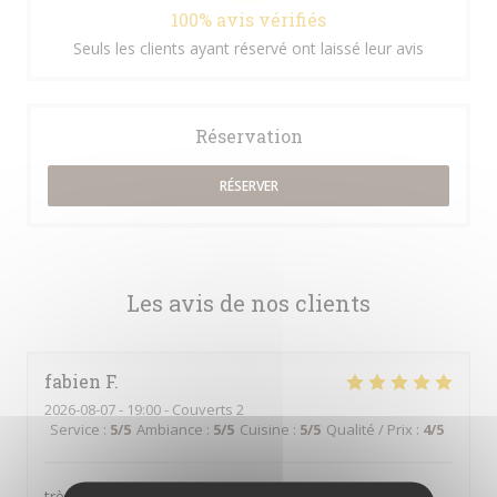
100% avis vérifiés
Seuls les clients ayant réservé ont laissé leur avis
Réservation
RÉSERVER
Les avis de nos clients
fabien
F
2026-08-07
- 19:00 - Couverts 2
Service
:
5
/5
Ambiance
:
5
/5
Cuisine
:
5
/5
Qualité / Prix
:
4
/5
très bon restaurant tarte flambé bonne pas trop cuite