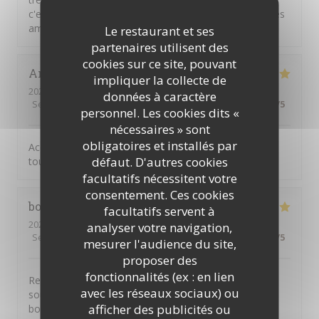
c'est excellent , très bien mangé aec ma femme et mes
amis(es)
Le restaurant et ses
partenaires utilisent des
cookies sur ce site, pouvant
Angelique
A
impliquer la collecte de
2026-08-07
- 20:15 - Couverts 2
données à caractère
Service
:
5
/5
Ambiance
:
5
/5
Cuisine
:
5
/5
Qualité / Prix
:
5
/5
personnel. Les cookies dits «
nécessaires » sont
obligatoires et installés par
Accueil des serveur et le service et parfait Et les repas
défaut. D'autres cookies
toujours aussi délicieux
facultatifs nécessitent votre
consentement. Ces cookies
bodein
L
facultatifs servent à
2026-08-07
- 19:00 - Couverts 4
analyser votre navigation,
Service
:
5
/5
Ambiance
:
5
/5
Cuisine
:
5
/5
Qualité / Prix
:
5
/5
mesurer l'audience du site,
proposer des
fonctionnalités (ex : en lien
Restaurant très agréable convivial le personnel très
avec les réseaux sociaux) ou
souriant le manger très bon je passe toujours un très
afficher des publicités ou
bon moment quand je vais la ba