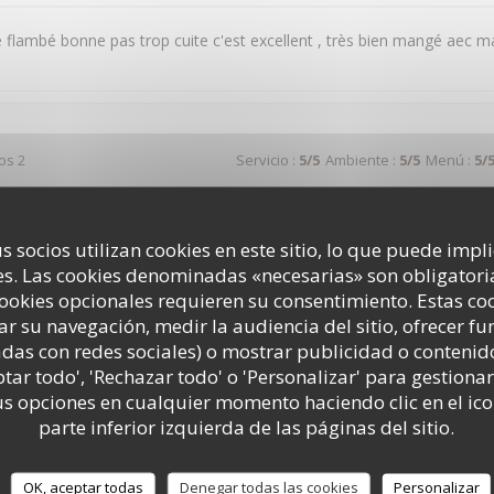
te flambé bonne pas trop cuite c'est excellent , très bien mangé aec
dos 2
Servicio
:
5
/5
Ambiente
:
5
/5
Menú
:
5
/
 service et parfait Et les repas toujours aussi délicieux
s socios utilizan cookies en este sitio, lo que puede impl
s. Las cookies denominadas «necesarias» son obligatoria
cookies opcionales requieren su consentimiento. Estas co
ar su navegación, medir la audiencia del sitio, ofrecer f
dos 4
Servicio
:
5
/5
Ambiente
:
5
/5
Menú
:
5
/
adas con redes sociales) o mostrar publicidad o contenid
ptar todo', 'Rechazar todo' o 'Personalizar' para gestionar
 convivial le personnel très souriant le manger très bon je passe tou
 opciones en cualquier momento haciendo clic en el ico
a ba
parte inferior izquierda de las páginas del sitio.
OK, aceptar todas
Denegar todas las cookies
Personalizar