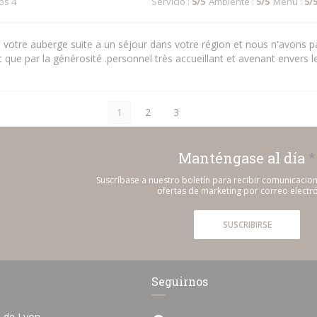
dos 4
Servicio
:
5
/5
Ambiente
:
5
/5
Menú
:
5
/
votre auberge suite a un séjour dans votre région et nous n'avons pa
t que par la générosité .personnel très accueillant et avenant envers le
1
2
3
Manténgase al día
*
Suscríbase a nuestro boletín para recibir comunicacio
ofertas de marketing por correo electró
SUSCRIBIRSE
Seguirnos
 de Lyon