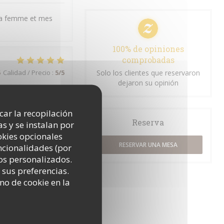
 ma femme et mes
100% de opiniones
comprobadas
5
Calidad / Precio
:
5
/5
Solo los clientes que reservaron
dejaron su opinión
icar la recopilación
Reserva
s y se instalan por
okies opcionales
RESERVAR UNA MESA
uncionalidades (por
5
Calidad / Precio
:
5
/5
os personalizados.
 sus preferencias.
jours un très bon
no de cookie en la