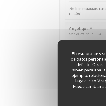
très bon restaurant tar
amis(es)
Angelique
A
2026-08-07
- 20:15 - Invita
Accueil des serveur et le
El restaurante y su
de datos personale
bodein
L
defecto. Otras 
sirven para analiz
2026-08-07
- 19:00 - Invita
ejemplo, relacion
Haga clic en 'Ace
Restaurant très agréable
Puede cambiar sus
moment quand je vais l
Jean-Paul
M