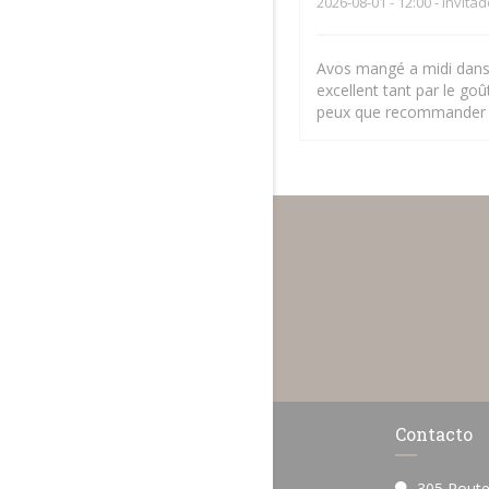
2026-08-01
- 12:00 - Invita
Avos mangé a midi dans 
excellent tant par le goû
peux que recommander
Contacto
305 Route