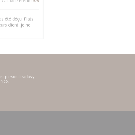
5
Calidad / Precio
:
5
/5
s été déçu. Plats
urs client ,je ne
nes personalizadas y
nico.