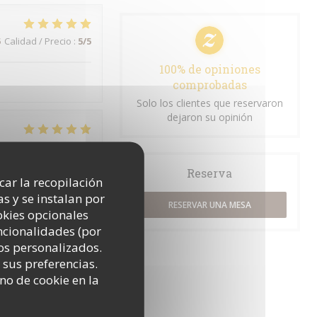
5
Calidad / Precio
:
5
/5
100% de opiniones
comprobadas
Solo los clientes que reservaron
dejaron su opinión
5
Calidad / Precio
:
5
/5
Reserva
icar la recopilación
jours un très bon
s y se instalan por
RESERVAR UNA MESA
okies opcionales
uncionalidades (por
os personalizados.
 sus preferencias.
5
Calidad / Precio
:
5
/5
no de cookie en la