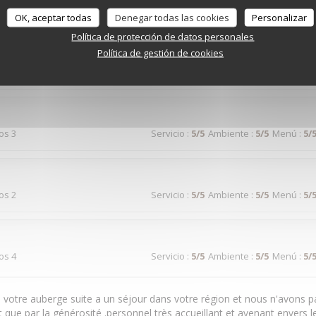
dos 3
Servicio
:
4
/5
Ambiente
:
4
/5
Menú
:
4
/
OK, aceptar todas
Denegar todas las cookies
Personalizar
Política de protección de datos personales
Política de gestión de cookies
dos 6
Servicio
:
5
/5
Ambiente
:
4
/5
Menú
:
5
/
dos 3
Servicio
:
5
/5
Ambiente
:
5
/5
Menú
:
5
/
dos 2
Servicio
:
5
/5
Ambiente
:
5
/5
Menú
:
5
/
dos 4
Servicio
:
5
/5
Ambiente
:
5
/5
Menú
:
5
/
votre auberge suite a un séjour dans votre région et nous n'avons pa
t que par la générosité .personnel très accueillant et avenant envers le