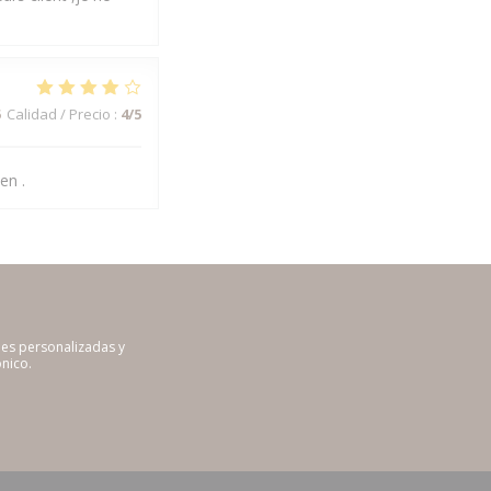
5
Calidad / Precio
:
4
/5
en .
nes personalizadas y
nico.