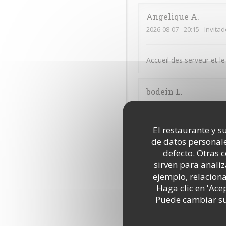
Angelique
A
2026-08-07
- 20:15 - Invita
Accueil des serveur et le
bodein
L
2026-08-07
- 19:00 - Invita
El restaurante y su
Restaurant très agréable
de datos personale
moment quand je vais l
defecto. Otras 
sirven para analiz
ejemplo, relacion
Jean-Paul
M
Haga clic en 'Ace
2026-08-06
- 19:15 - Invita
Puede cambiar sus
Thiti
F