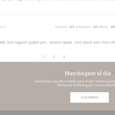
dos 2
Servicio
:
5
/5
Ambiente
:
4
/5
Menú
:
4
/
lle, bon rapport qualité prix , service rapide , bien placé avec mon chi
1
2
3
Manténgase al día
*
Suscríbase a nuestro boletín para recibir comunicacio
ofertas de marketing por correo electró
SUSCRIBIRSE