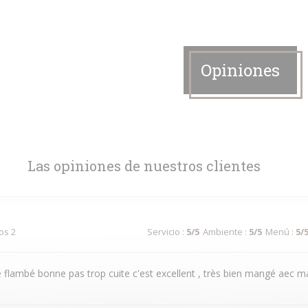
Opiniones
Las opiniones de nuestros clientes
dos 2
Servicio
:
5
/5
Ambiente
:
5
/5
Menú
:
5
/
te flambé bonne pas trop cuite c'est excellent , très bien mangé aec