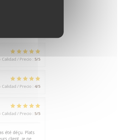
5
Calidad / Precio
:
4
/5
5
Calidad / Precio
:
4
/5
5
Calidad / Precio
:
5
/5
5
Calidad / Precio
:
4
/5
5
Calidad / Precio
:
5
/5
s été déçu. Plats
urs client ,je ne