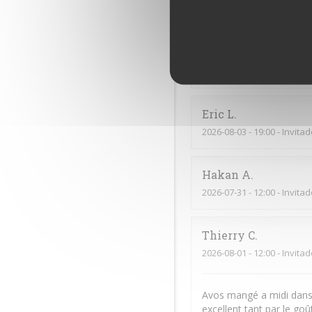
2026-08-06
- 20:00 - Invita
Cynthia
V
2026-08-01
- 19:00 - Invita
Eric
L
2026-08-03
- 19:00 - Invita
Hakan
A
2026-07-31
- 12:00 - Invita
Thierry
C
2026-08-01
- 12:00 - Invita
Avos mangé a midi dans 
excellent tant par le goû