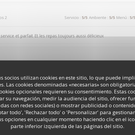
dos 2
Servicio
:
5
/5
Ambiente
:
5
/5
Menú
:
5
/
 service et parfait Et les repas toujours aussi délicieux
dos 4
Servicio
:
5
/5
Ambiente
:
5
/5
Menú
:
5
/
s socios utilizan cookies en este sitio, lo que puede impl
 convivial le personnel très souriant le manger très bon je passe tou
s. Las cookies denominadas «necesarias» son obligatoria
a ba
cookies opcionales requieren su consentimiento. Estas co
ar su navegación, medir la audiencia del sitio, ofrecer f
adas con redes sociales) o mostrar publicidad o contenid
ptar todo', 'Rechazar todo' o 'Personalizar' para gestionar
dos 2
Servicio
:
5
/5
Ambiente
:
5
/5
Menú
:
5
/
 opciones en cualquier momento haciendo clic en el ico
parte inferior izquierda de las páginas del sitio.