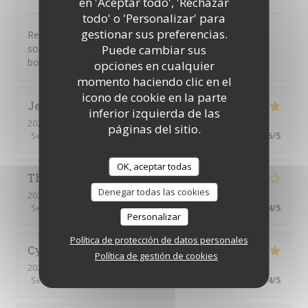
en 'Aceptar todo', 'Rechazar
todo' o 'Personalizar' para
gestionar sus preferencias.
Restaurant très agréable convivial le personnel très
souriant le manger très bon je passe toujours un très
Puede cambiar sus
bon moment quand je vais la ba
opciones en cualquier
momento haciendo clic en el
icono de cookie en la parte
Jean-Paul
M
inferior izquierda de las
2026-08-06
- 19:15 - Invitados 2
páginas del sitio.
Servicio
:
5
/5
Ambiente
:
5
/5
Menú
:
5
/5
Calidad / Precio
:
5
/5
OK, aceptar todas
Thiti
F
Denegar todas las cookies
2026-08-06
- 20:00 - Invitados 3
Servicio
:
4
/5
Ambiente
:
4
/5
Menú
:
4
/5
Calidad / Precio
:
4
/5
Personalizar
Política de protección de datos personales
Cynthia
V
Política de gestión de cookies
2026-08-01
- 19:00 - Invitados 6
Servicio
:
5
/5
Ambiente
:
4
/5
Menú
:
5
/5
Calidad / Precio
:
4
/5