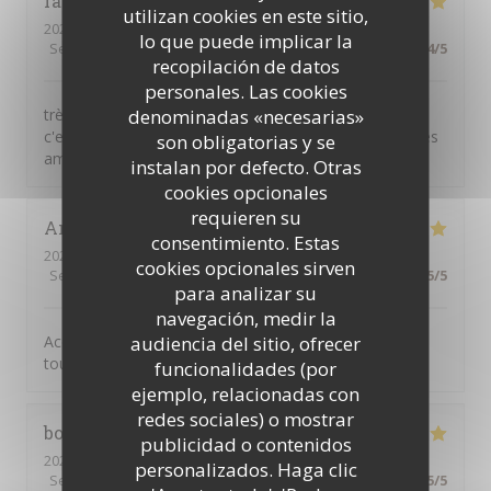
fabien
F
utilizan cookies en este sitio,
2026-08-07
- 19:00 - Invitados 2
lo que puede implicar la
Servicio
:
5
/5
Ambiente
:
5
/5
Menú
:
5
/5
Calidad / Precio
:
4
/5
recopilación de datos
personales. Las cookies
très bon restaurant tarte flambé bonne pas trop cuite
denominadas «necesarias»
c'est excellent , très bien mangé aec ma femme et mes
son obligatorias y se
amis(es)
instalan por defecto. Otras
cookies opcionales
requieren su
Angelique
A
consentimiento. Estas
2026-08-07
- 20:15 - Invitados 2
cookies opcionales sirven
Servicio
:
5
/5
Ambiente
:
5
/5
Menú
:
5
/5
Calidad / Precio
:
5
/5
para analizar su
navegación, medir la
Accueil des serveur et le service et parfait Et les repas
audiencia del sitio, ofrecer
toujours aussi délicieux
funcionalidades (por
ejemplo, relacionadas con
redes sociales) o mostrar
bodein
L
publicidad o contenidos
2026-08-07
- 19:00 - Invitados 4
personalizados. Haga clic
Servicio
:
5
/5
Ambiente
:
5
/5
Menú
:
5
/5
Calidad / Precio
:
5
/5