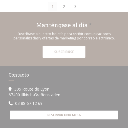
1
2
3
Manténgase al día
*
Suscríbase a nuestro boletín para recibir comunicaciones
personalizadas y ofertas de marketing por correo electrónico.
SUSCRIBIRSE
Contacto
305 Route de Lyon
((abre en una nueva ventana))
67400 Illkirch-Graffenstaden
03 88 67 12 69
RESERVAR UNA MESA