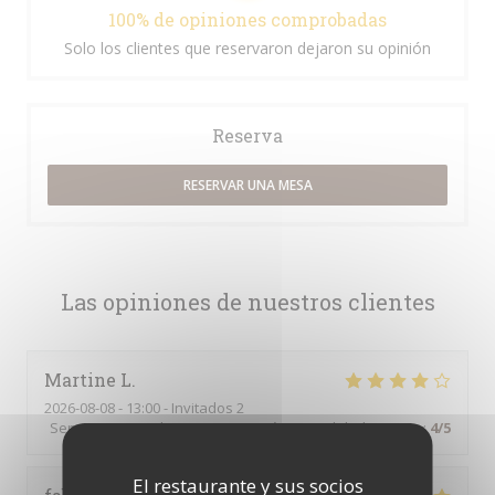
100% de opiniones comprobadas
Solo los clientes que reservaron dejaron su opinión
Reserva
RESERVAR UNA MESA
Las opiniones de nuestros clientes
Martine
L
2026-08-08
- 13:00 - Invitados 2
Servicio
:
4
/5
Ambiente
:
4
/5
Menú
:
4
/5
Calidad / Precio
:
4
/5
El restaurante y sus socios