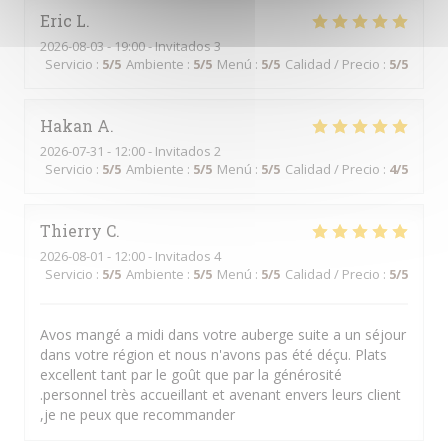
Eric
L
2026-08-03
- 19:00 - Invitados 3
Servicio
:
5
/5
Ambiente
:
5
/5
Menú
:
5
/5
Calidad / Precio
:
5
/5
Hakan
A
2026-07-31
- 12:00 - Invitados 2
Servicio
:
5
/5
Ambiente
:
5
/5
Menú
:
5
/5
Calidad / Precio
:
4
/5
Thierry
C
2026-08-01
- 12:00 - Invitados 4
Servicio
:
5
/5
Ambiente
:
5
/5
Menú
:
5
/5
Calidad / Precio
:
5
/5
Avos mangé a midi dans votre auberge suite a un séjour
dans votre région et nous n'avons pas été déçu. Plats
excellent tant par le goût que par la générosité
.personnel très accueillant et avenant envers leurs client
,je ne peux que recommander