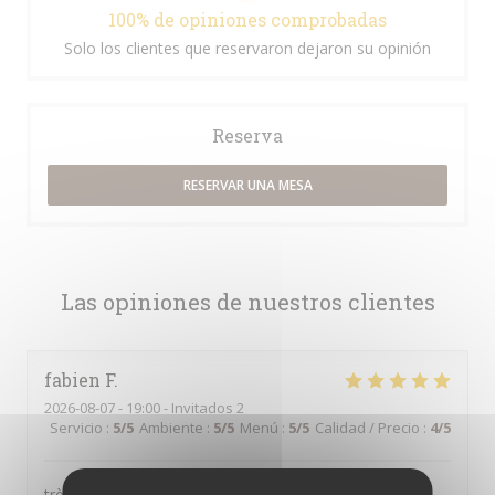
100% de opiniones comprobadas
Solo los clientes que reservaron dejaron su opinión
Reserva
RESERVAR UNA MESA
Las opiniones de nuestros clientes
fabien
F
2026-08-07
- 19:00 - Invitados 2
Servicio
:
5
/5
Ambiente
:
5
/5
Menú
:
5
/5
Calidad / Precio
:
4
/5
très bon restaurant tarte flambé bonne pas trop cuite