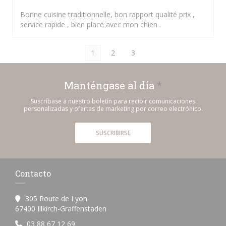
Bonne cuisine traditionnelle, bon rapport qualité prix ,
service rapide , bien placé avec mon chien .
1
2
3
Manténgase al día
*
Suscríbase a nuestro boletín para recibir comunicaciones
personalizadas y ofertas de marketing por correo electrónico.
SUSCRIBIRSE
Contacto
305 Route de Lyon
((abre en una nueva ventana))
67400 Illkirch-Graffenstaden
03 88 67 12 69