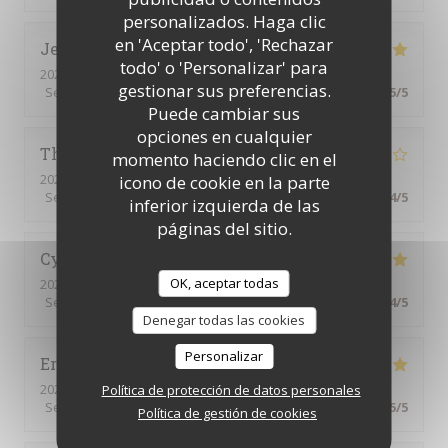
personalizados. Haga clic
en 'Aceptar todo', 'Rechazar
Jean-Paul
M
todo' o 'Personalizar' para
2026-08-06
- 19:15 - Invitados 2
gestionar sus preferencias.
Servicio
:
5
/5
Ambiente
:
5
/5
Menú
:
5
/5
Calidad / Precio
:
5
/5
Puede cambiar sus
opciones en cualquier
Thiti
F
momento haciendo clic en el
2026-08-06
- 20:00 - Invitados 3
icono de cookie en la parte
Servicio
:
4
/5
Ambiente
:
4
/5
Menú
:
4
/5
Calidad / Precio
:
4
/5
inferior izquierda de las
páginas del sitio.
Cynthia
V
OK, aceptar todas
2026-08-01
- 19:00 - Invitados 6
Servicio
:
5
/5
Ambiente
:
4
/5
Menú
:
5
/5
Calidad / Precio
:
4
/5
Denegar todas las cookies
Personalizar
Eric
L
2026-08-03
- 19:00 - Invitados 3
Política de protección de datos personales
Servicio
:
5
/5
Ambiente
:
5
/5
Menú
:
5
/5
Calidad / Precio
:
5
/5
Política de gestión de cookies