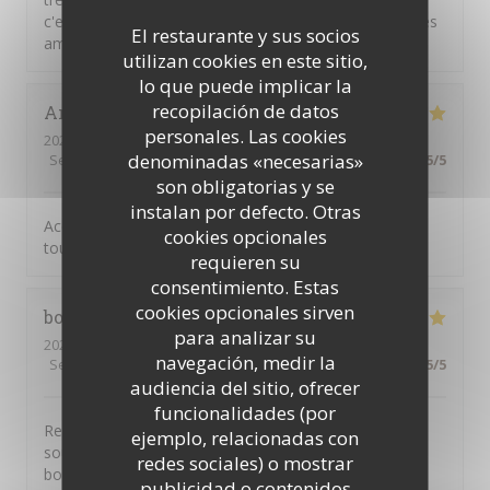
c'est excellent , très bien mangé aec ma femme et mes
El restaurante y sus socios
amis(es)
utilizan cookies en este sitio,
lo que puede implicar la
recopilación de datos
Angelique
A
personales. Las cookies
2026-08-07
- 20:15 - Invitados 2
denominadas «necesarias»
Servicio
:
5
/5
Ambiente
:
5
/5
Menú
:
5
/5
Calidad / Precio
:
5
/5
son obligatorias y se
instalan por defecto. Otras
Accueil des serveur et le service et parfait Et les repas
cookies opcionales
toujours aussi délicieux
requieren su
consentimiento. Estas
cookies opcionales sirven
bodein
L
para analizar su
2026-08-07
- 19:00 - Invitados 4
navegación, medir la
Servicio
:
5
/5
Ambiente
:
5
/5
Menú
:
5
/5
Calidad / Precio
:
5
/5
audiencia del sitio, ofrecer
funcionalidades (por
Restaurant très agréable convivial le personnel très
ejemplo, relacionadas con
souriant le manger très bon je passe toujours un très
redes sociales) o mostrar
bon moment quand je vais la ba
publicidad o contenidos