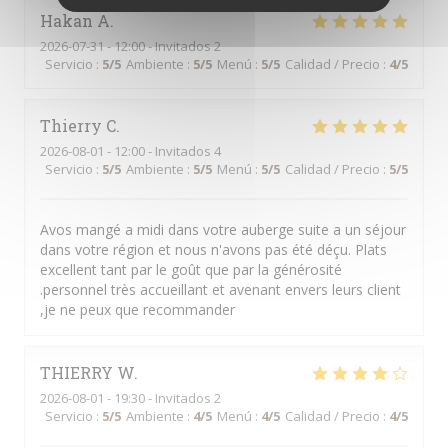
Hakan
A
2026-07-31
- 12:00 - Invitados 2
Servicio
:
5
/5
Ambiente
:
5
/5
Menú
:
5
/5
Calidad / Precio
:
4
/5
Thierry
C
2026-08-01
- 12:00 - Invitados 4
Servicio
:
5
/5
Ambiente
:
5
/5
Menú
:
5
/5
Calidad / Precio
:
5
/5
Avos mangé a midi dans votre auberge suite a un séjour
dans votre région et nous n'avons pas été déçu. Plats
excellent tant par le goût que par la générosité
.personnel très accueillant et avenant envers leurs client
,je ne peux que recommander
THIERRY
W
2026-08-01
- 19:30 - Invitados 2
Servicio
:
5
/5
Ambiente
:
4
/5
Menú
:
4
/5
Calidad / Precio
:
4
/5