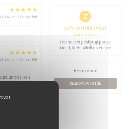
/5
Kvalita / Cena
:
5
/5
100% certifikovaná
hodnocení
Hodnocení poskytují pouze
klienti, kteří učinili rezervace
/5
Kvalita / Cena
:
5
/5
Rezervace
jours un très bon
REZERVOVAT STŮL
vovat
/5
Kvalita / Cena
:
5
/5