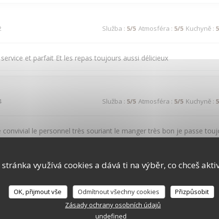
2
Služba
:
5
/5
Atmosféra
:
5
/5
Kuchyně
:
5
 service et parfait Et les repas toujours aussi délicieux
4
Služba
:
5
/5
Atmosféra
:
5
/5
Kuchyně
:
5
 convivial le personnel très souriant le manger très bon je passe tou
a ba
 stránka využívá cookies a dává ti na výběr, co chceš akti
2
Služba
:
5
/5
Atmosféra
:
5
/5
Kuchyně
:
5
OK, přijmout vše
Odmítnout všechny cookies
Přizpůsobit
Zásady ochrany osobních údajů
undefined