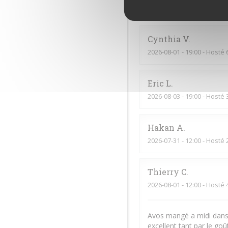
2026-08-06
- 20:00 - Hosté 
Cynthia
V
2026-08-01
- 19:00 - Hosté 
Eric
L
2026-08-03
- 19:00 - Hosté 
Hakan
A
2026-07-31
- 12:00 - Hosté 
Thierry
C
2026-08-01
- 12:00 - Hosté 
Avos mangé a midi dans 
excellent tant par le goû