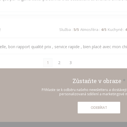
2
Služba
:
5
/5
Atmosféra
:
4
/5
Kuchyně
:
4
lle, bon rapport qualité prix , service rapide , bien placé avec mon chi
1
2
3
Zůstaňte v obraze
*
Přihlaste se k odběru našeho newsletteru a dostávej
personalizovaná sdělení a marketingové n
ODEBÍRAT