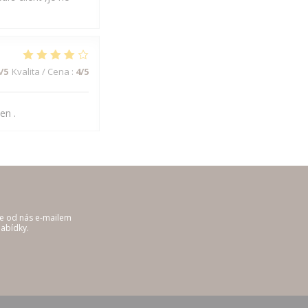
/5
Kvalita / Cena
:
4
/5
en .
te od nás e-mailem
abídky.