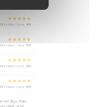
/5
Kvalita / Cena
:
4
/5
/5
Kvalita / Cena
:
4
/5
/5
Kvalita / Cena
:
5
/5
/5
Kvalita / Cena
:
4
/5
/5
Kvalita / Cena
:
5
/5
s été déçu. Plats
urs client ,je ne