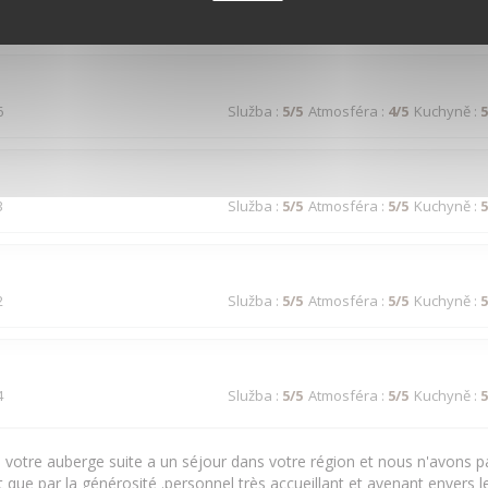
3
Služba
:
4
/5
Atmosféra
:
4
/5
Kuchyně
:
4
6
Služba
:
5
/5
Atmosféra
:
4
/5
Kuchyně
:
5
3
Služba
:
5
/5
Atmosféra
:
5
/5
Kuchyně
:
5
2
Služba
:
5
/5
Atmosféra
:
5
/5
Kuchyně
:
5
4
Služba
:
5
/5
Atmosféra
:
5
/5
Kuchyně
:
5
votre auberge suite a un séjour dans votre région et nous n'avons pa
t que par la générosité .personnel très accueillant et avenant envers le