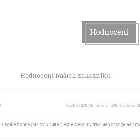
Hodnocení
Hodnocení našich zákazníků
2
Služba
:
5
/5
Atmosféra
:
5
/5
Kuchyně
:
5
te flambé bonne pas trop cuite c'est excellent , très bien mangé aec