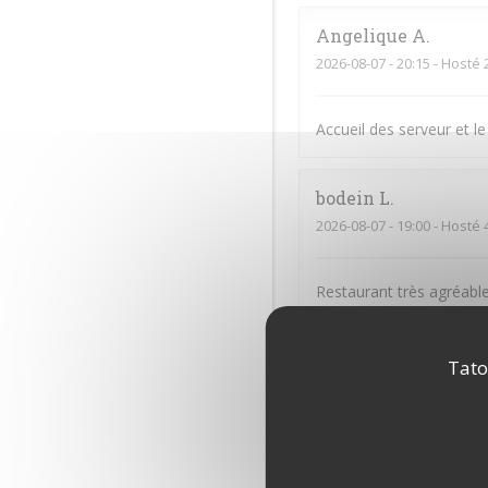
Angelique
A
2026-08-07
- 20:15 - Hosté 
Accueil des serveur et le
bodein
L
2026-08-07
- 19:00 - Hosté 
Restaurant très agréable
moment quand je vais l
Tato
Jean-Paul
M
2026-08-06
- 19:15 - Hosté 
Thiti
F