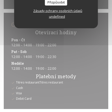
Waze Map je vypnutý.
Povolit
Přizpůsobit
Zásady ochrany osobních údajů
undefined
Obecné informace
Otevírací hodiny
Pon
-
Čt
12:00 - 14:00
19:00 - 22:00
•
Pat
-
Sob
12:00 - 14:00
19:00 - 22:30
•
Neděle
12:00 - 14:00
19:00 - 22:00
•
Platební metody
Titres restaurantTitres restaurant
Cash
Visa
Debit Card