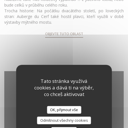
bude celků v průběhu celého roku.
Trocha historie: Na počátku dvacátého století, po loveckých
stran: Auberge du Cerf také hostil plavci, kteří využili v době
výstavby mýtného mostu.
OBJEVTE TUTO OBLAST
Tato stránka využívá
cookies a dává ti na výběr,
co chceš aktivovat
OK, přijmout vše
Odmítnout všechny cookies