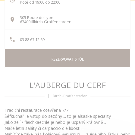
Poté od 19:00 do 22:00
305 Route de Lyon
((otevře se v novém okně))
67400 Illkirch-Graffenstaden
03 88 67 12 69
REZERVOVAT STŮL
L'AUBERGE DU CERF
|
Illkirch-Graffenstaden
Tradiční restaurace otevřena 7/7
Šéfkuchař je vstup do sezóny ... to je alsaské speciality
Jako zelí / fleichkaechle je nebo je ucpaný královně ..
Naše letní saláty či carpaccio dle libosti ...
Nabízíme také náš koláčový vypuknutí ... z jídelního lístku, nebo