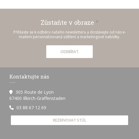
Zůstaňte v obraze
*
Přihlaste se k odběru našeho newsletteru a dostávejte od nás e-
mailem personalizovaná sdělení a marketingové nabídky.
ODEBÍRAT
Kontaktujte nás
305 Route de Lyon
((otevře se v novém okně))
67400 Illkirch-Graffenstaden
03 88 67 12 69
REZERVOVAT STŮL