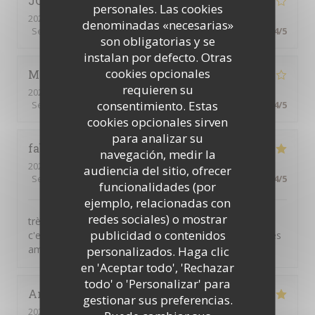
JOSEPH
J
personales. Las cookies
2026-08-06
- 20:00 - Invitados 6
denominadas «necesarias»
Servicio
:
5
/5
Ambiente
:
4
/5
Menú
:
4
/5
Calidad / Precio
:
4
/5
son obligatorias y se
instalan por defecto. Otras
cookies opcionales
Martine
L
requieren su
2026-08-08
- 13:00 - Invitados 2
consentimiento. Estas
Servicio
:
4
/5
Ambiente
:
4
/5
Menú
:
4
/5
Calidad / Precio
:
4
/5
cookies opcionales sirven
para analizar su
fabien
F
navegación, medir la
2026-08-07
- 19:00 - Invitados 2
audiencia del sitio, ofrecer
Servicio
:
5
/5
Ambiente
:
5
/5
Menú
:
5
/5
Calidad / Precio
:
4
/5
funcionalidades (por
ejemplo, relacionadas con
redes sociales) o mostrar
très bon restaurant tarte flambé bonne pas trop cuite
publicidad o contenidos
c'est excellent , très bien mangé aec ma femme et mes
amis(es)
personalizados. Haga clic
en 'Aceptar todo', 'Rechazar
todo' o 'Personalizar' para
Angelique
A
gestionar sus preferencias.
2026-08-07
- 20:15 - Invitados 2