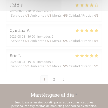
Thiti
F
2026-08-06
- 20:00 - Invitados 3
Servicio
:
4
/5
Ambiente
:
4
/5
Menú
:
4
/5
Calidad / Precio
:
4
/5
Cynthia
V
2026-08-01
- 19:00 - Invitados 6
Servicio
:
5
/5
Ambiente
:
4
/5
Menú
:
5
/5
Calidad / Precio
:
4
/5
Eric
L
2026-08-03
- 19:00 - Invitados 3
Servicio
:
5
/5
Ambiente
:
5
/5
Menú
:
5
/5
Calidad / Precio
:
5
/5
1
2
3
Manténgase al día
*
Suscríbase a nuestro boletín para recibir comunicaciones
personalizadas y ofertas de marketing por correo electrónico.