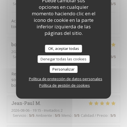
Puede cambiar sus
Servicio
:
5
/5
Ambiente
:
5
/5
Menú
:
5
/5
Calidad / Precio
:
5
/5
opciones en cualquier
momento haciendo clic en el
icono de cookie en la parte
Accueil des serveur et le service et parfait Et les repas
inferior izquierda de las
toujours aussi délicieux
páginas del sitio.
bodein
L
OK, aceptar todas
2026-08-07
- 19:00 - Invitados 4
Servicio
:
5
/5
Ambiente
:
5
/5
Menú
:
5
/5
Calidad / Precio
:
5
/5
Denegar todas las cookies
Personalizar
Restaurant très agréable convivial le personnel très
Política de protección de datos personales
souriant le manger très bon je passe toujours un très
bon moment quand je vais la ba
Política de gestión de cookies
Jean-Paul
M
2026-08-06
- 19:15 - Invitados 2
Servicio
:
5
/5
Ambiente
:
5
/5
Menú
:
5
/5
Calidad / Precio
:
5
/5