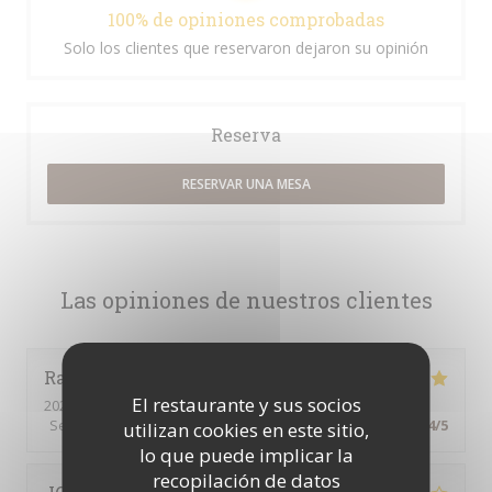
100% de opiniones comprobadas
Solo los clientes que reservaron dejaron su opinión
Reserva
RESERVAR UNA MESA
Las opiniones de nuestros clientes
Raymonde
A
El restaurante y sus socios
2026-08-07
- 19:00 - Invitados 6
Servicio
:
5
/5
Ambiente
:
5
/5
Menú
:
5
/5
Calidad / Precio
:
4
/5
utilizan cookies en este sitio,
lo que puede implicar la
recopilación de datos