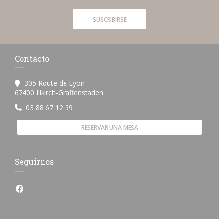
SUSCRIBIRSE
Contacto
305 Route de Lyon
((abre en una nueva ventana))
67400 Illkirch-Graffenstaden
03 88 67 12 69
RESERVAR UNA MESA
Seguirnos
Facebook ((abre en una nueva ventana))