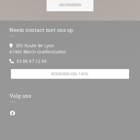
ABONNEREN
Neem contact met ons op
305 Route de Lyon
((opent in een nieuw venster))
67400 Illkirch-Graffenstaden
03 88 67 12 69
RESERVEER EEN TAFEL
Volg ons
Facebook ((opent in een nieuw venster))