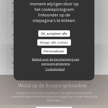
moment wijzigen door op
Maa
-
Don
12:00 - 14:00
19:00 - 22:00
•
het cookiepictogram
Vri
-
Zat
linksonder op de
12:00 - 14:00
19:00 - 22:30
•
sitepagina's te klikken.
Zondag
12:00 - 14:00
19:00 - 22:00
•
OK, accepteer alle
Keuken
Traditionele keuken
Weiger alle cookies
Soort bedrijf
Personaliseer
Traditioneel restaurant in de Elzas
Beleid voor de bescherming van
Betaalmethoden
persoonsgegevens
restaurant van Titres, Contant geld, Visa, Debetkaart
Cookiebeleid
Word op de hoogte gehouden
*
Schrijf je in op onze nieuwsbrief om gepersonaliseerde
communicatie en marketingaanbiedingen per e-mail van ons te
ontvangen.