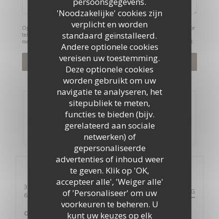
persoonsgegevens.
'Noodzakelijke' cookies zijn
verplicht en worden
Op grond van de privacywetgeving heeft u het recht om u af te melden voor
standaard geïnstalleerd.
telefonische marketing via het Bel-me-niet Register:
bel-me-niet.nl
. Voor
meer informatie over hoe wij uw gegevens verwerken, zie ons
privacybeleid
.
Andere optionele cookies
vereisen uw toestemming.
Deze optionele cookies
worden gebruikt om uw
navigatie te analyseren, het
sitepubliek te meten,
Reservering
functies te bieden (bijv.
gerelateerd aan sociale
RESERVEER EEN TAFEL
netwerken) of
gepersonaliseerde
advertenties of inhoud weer
te geven. Klik op 'OK,
Algemene informatie
accepteer alle', 'Weiger alle'
305 Route de Lyon
of 'Personaliseer' om uw
ROUTEBESCHRIJVING
((opent in een nieuw venster))
67400 Illkirch-Graffenstaden
voorkeuren te beheren. U
Openingstijden
kunt uw keuzes op elk