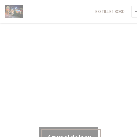
Panel for informasjonskapsler
BESTILL ET BORD
NDU))