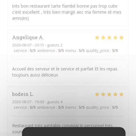
très bon restaurant tarte flambé bonne pas trop cuite
c'est excellent , très bien mangé aec ma femme et mes
amis(es)
Angelique
A
2026-08-07
- 20:15 - guests 2
service
:
5
/5
ambience
:
5
/5
menu
:
5
/5
quality_price
:
5
/5
Accueil des serveur et le service et parfait Et les repas
toujours aussi délicieux
bodein
L
2026-08-07
- 19:00 - guests 4
service
:
5
/5
ambience
:
5
/5
menu
:
5
/5
quality_price
:
5
/5
Restaurant très agréable convivial le personnel très
souriant le manger très bon je passe toujours un très