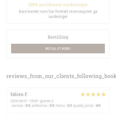
100% sertifiserte vurderinger
Bare kunder som har foretatt reservasjoner ga
vurderinger
Bestilling
BESTILL ET BORD
reviews_from_our_clients_following_boo
fabien
F
2026-08-07
- 19:00 - guests 2
service
:
5
/5
ambience
:
5
/5
menu
:
5
/5
quality_price
:
4
/5