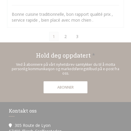
Bonne cuisine traditionnelle, bon rapport qualité prix ,
service rapide , bien placé avec mon chien .
1
2
3
Hold deg oppdatert
*
Ved å abonnere på vårt nyhetsbrev samtykker du til å motta
personlig kommunikasjon og markedsføringstilbud på e-post fra
oss.
ABONNER
Kontakt oss
305 Route de Lyon
((åpner i et nytt vindu))