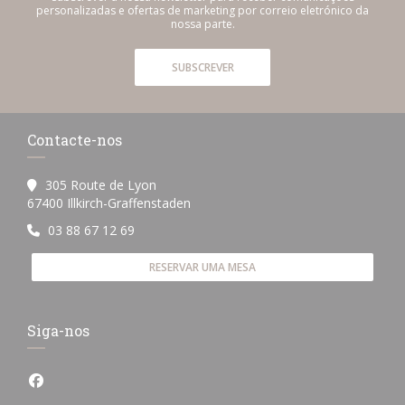
personalizadas e ofertas de marketing por correio eletrónico da
nossa parte.
SUBSCREVER
Contacte-nos
305 Route de Lyon
((abre numa nova janela))
67400 Illkirch-Graffenstaden
03 88 67 12 69
RESERVAR UMA MESA
Siga-nos
Facebook ((abre numa nova janela))