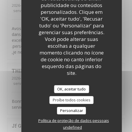
publicidade ou conteúdos
2026-08-01
- 12:00 - guests 4
service
:
5
/5
ambience
:
5
/5
menu
:
5
/5
quality_price
:
5
/5
personalizados. Clique em
'OK, aceitar tudo', 'Recusar
tudo' ou 'Personalizar' para
Avos mangé a midi dans votre auberge suite a un séjour
gerenciar suas preferências.
dans votre région et nous n'avons pas été déçu. Plats
Você pode alterar suas
excellent tant par le goût que par la générosité
escolhas a qualquer
.personnel très accueillant et avenant envers leurs client
momento clicando no ícone
,je ne peux que recommander
de cookie no canto inferior
esquerdo das páginas do
THIERRY
W
site.
2026-08-01
- 19:30 - guests 2
service
:
5
/5
ambience
:
4
/5
menu
:
4
/5
quality_price
:
4
/5
OK, aceitar tudo
Proíbe todos cookies
Bonne cuisine traditionnelle, bon rapport qualité prix ,
service rapide , bien placé avec mon chien .
Personalizar
Política de proteção de dados pessoais
Jf
G
undefined