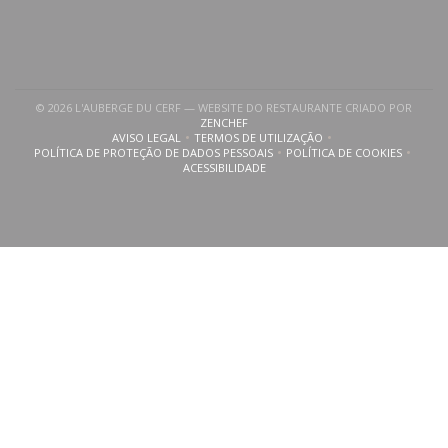
© 2026 L'AUBERGE DU CERF — WEBSITE DO RESTAURANTE CRIADO POR
((ABRE NUMA NOVA JANELA))
ZENCHEF
AVISO LEGAL
TERMOS DE UTILIZAÇÃO
((ABRE NUMA NOVA JANELA))
((ABRE NUMA NOVA JANELA))
POLÍTICA DE PROTEÇÃO DE DADOS PESSOAIS
POLÍTICA DE COOKIES
((ABRE NUMA NOVA JANELA))
((ABRE NUMA NOVA
ACESSIBILIDADE
((ABRE NUMA NOVA JANELA))
uma nova janela))