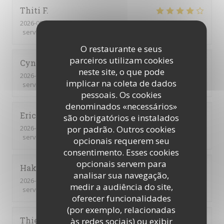
Thiti
F
2026-08-06
- 20:00 - guests 3
service
:
4
/5
ambience
:
4
/5
menu
:
4
/5
quality_price
:
4
/5
O restaurante e seus
parceiros utilizam cookies
Cynthia
V
neste site, o que pode
2026-08-01
- 19:00 - guests 6
implicar na coleta de dados
service
:
5
/5
ambience
:
4
/5
menu
:
5
/5
quality_price
:
4
/5
pessoais. Os cookies
denominados «necessários»
Eric
L
são obrigatórios e instalados
por padrão. Outros cookies
2026-08-03
- 19:00 - guests 3
service
:
5
/5
ambience
:
5
/5
menu
:
5
/5
quality_price
:
5
/5
opcionais requerem seu
consentimento. Esses cookies
opcionais servem para
Hakan
A
analisar sua navegação,
2026-07-31
- 12:00 - guests 2
medir a audiência do site,
service
:
5
/5
ambience
:
5
/5
menu
:
5
/5
quality_price
:
4
/5
oferecer funcionalidades
(por exemplo, relacionadas
Thierry
C
às redes sociais) ou exibir