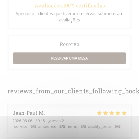
Avaliações 100% certificadas
Apenas os clientes que fizeram reservas submeteram
avaliações
Reserva
RESERVAR UMA MESA
reviews_from_our_clients_following_boo
Jean-Paul
M
2026-08-06
- 19:15 - guests 2
service
:
5
/5
ambience
:
5
/5
menu
:
5
/5
quality_price
:
5
/5