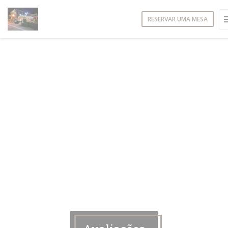
Painel de Gerenciamento de Cookies
RESERVAR UMA MESA
ANELA))