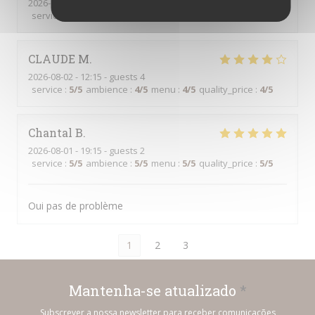
2026-08-02
- 20:00 - guests 5
service
:
5
/5
ambience
:
4
/5
menu
:
5
/5
quality_price
:
5
/5
CLAUDE
M
2026-08-02
- 12:15 - guests 4
service
:
5
/5
ambience
:
4
/5
menu
:
4
/5
quality_price
:
4
/5
Chantal
B
2026-08-01
- 19:15 - guests 2
service
:
5
/5
ambience
:
5
/5
menu
:
5
/5
quality_price
:
5
/5
Oui pas de problème
1
2
3
Mantenha-se atualizado
*
Subscrever a nossa newsletter para receber comunicações