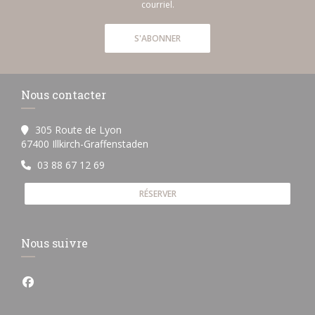
courriel.
S'ABONNER
Nous contacter
305 Route de Lyon
((ouvre une nouvelle fenêtre))
67400 Illkirch-Graffenstaden
03 88 67 12 69
RÉSERVER
Nous suivre
Facebook ((ouvre une nouvelle fenêtre))