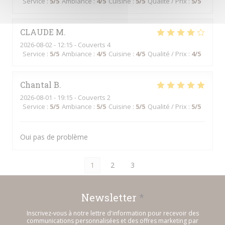
Service
:
5
/5
Ambiance
:
4
/5
Cuisine
:
5
/5
Qualité / Prix
:
5
/5
CLAUDE
M
2026-08-02
- 12:15 - Couverts 4
Service
:
5
/5
Ambiance
:
4
/5
Cuisine
:
4
/5
Qualité / Prix
:
4
/5
Chantal
B
2026-08-01
- 19:15 - Couverts 2
Service
:
5
/5
Ambiance
:
5
/5
Cuisine
:
5
/5
Qualité / Prix
:
5
/5
Oui pas de problème
1
2
3
Newsletter
*
Inscrivez-vous à notre lettre d'information pour recevoir des
communications personnalisées et des offres marketing par