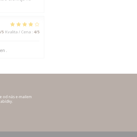
/5
Kvalita / Cena
:
4
/5
en .
te od nás e-mailem
abídky.