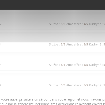
3
Služba
:
4
/5
Atmosféra
:
4
/5
Kuchyně
:
4
6
Služba
:
5
/5
Atmosféra
:
4
/5
Kuchyně
:
5
3
Služba
:
5
/5
Atmosféra
:
5
/5
Kuchyně
:
5
2
Služba
:
5
/5
Atmosféra
:
5
/5
Kuchyně
:
5
4
Služba
:
5
/5
Atmosféra
:
5
/5
Kuchyně
:
5
votre auberge suite a un séjour dans votre région et nous n'avons pa
t que par la générosité .personnel très accueillant et avenant envers le