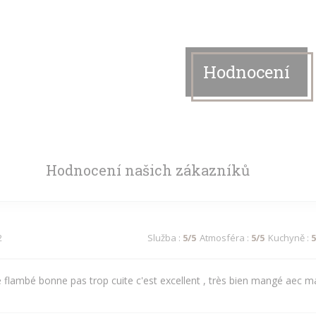
Hodnocení
Hodnocení našich zákazníků
2
Služba
:
5
/5
Atmosféra
:
5
/5
Kuchyně
:
5
te flambé bonne pas trop cuite c'est excellent , très bien mangé aec