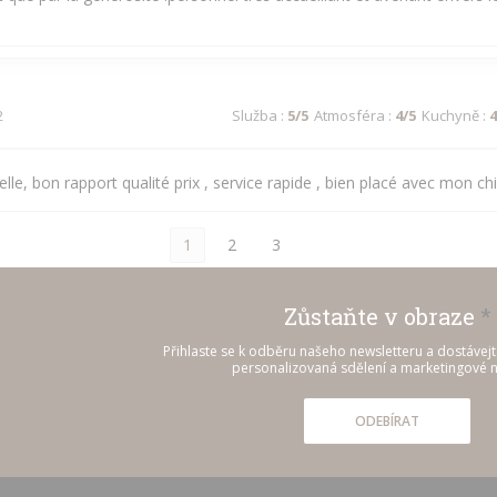
2
Služba
:
5
/5
Atmosféra
:
4
/5
Kuchyně
:
4
lle, bon rapport qualité prix , service rapide , bien placé avec mon chi
1
2
3
Zůstaňte v obraze
*
Přihlaste se k odběru našeho newsletteru a dostávej
personalizovaná sdělení a marketingové n
ODEBÍRAT