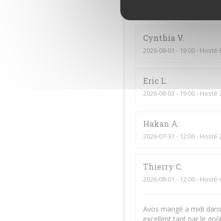
2026-08-06
- 20:00 - Hosté 
Cynthia
V
2026-08-01
- 19:00 - Hosté 
Eric
L
2026-08-03
- 19:00 - Hosté 
Hakan
A
2026-07-31
- 12:00 - Hosté 
Thierry
C
2026-08-01
- 12:00 - Hosté 
Avos mangé a midi dans 
excellent tant par le goû