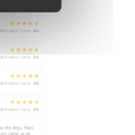
/5
Kvalita / Cena
:
4
/5
/5
Kvalita / Cena
:
4
/5
/5
Kvalita / Cena
:
5
/5
/5
Kvalita / Cena
:
4
/5
/5
Kvalita / Cena
:
5
/5
s été déçu. Plats
urs client ,je ne