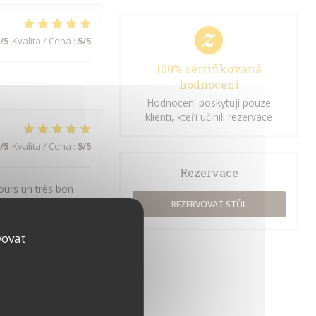
/5
Kvalita / Cena
:
5
/5
100% certifikovaná
hodnocení
Hodnocení poskytují pouze
klienti, kteří učinili rezervace
/5
Kvalita / Cena
:
5
/5
Rezervace
jours un très bon
REZERVOVAT STŮL
vovat
/5
Kvalita / Cena
:
5
/5