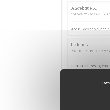
Angelique
A
2026-08-07
- 20:15 - Hosté 
Accueil des serveur et le
bodein
L
2026-08-07
- 19:00 - Hosté 
Restaurant très agréable
moment quand je vais l
Tato
Jean-Paul
M
2026-08-06
- 19:15 - Hosté 
Thiti
F