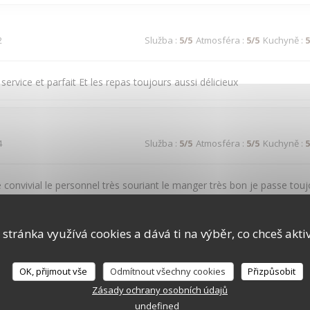
2
Služba
:
5
/5
Atmosféra
:
5
/5
Kuchyně
:
5
 service et parfait Et les repas toujours aussi délicieux
4
Služba
:
5
/5
Atmosféra
:
5
/5
Kuchyně
:
5
 convivial le personnel très souriant le manger très bon je passe tou
a ba
 stránka využívá cookies a dává ti na výběr, co chceš akti
2
Služba
:
5
/5
Atmosféra
:
5
/5
Kuchyně
:
5
OK, přijmout vše
Odmítnout všechny cookies
Přizpůsobit
Zásady ochrany osobních údajů
undefined