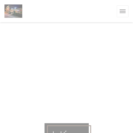
クッキー利用の管理について
ます))