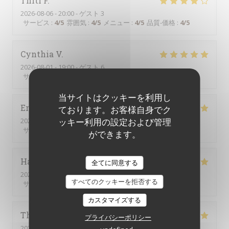
Thiti
F
2026-08-06
- 20:00 - ゲスト 3
サービス
:
4
/5
雰囲気
:
4
/5
メニュー
:
4
/5
品質-価格
:
4
/5
Cynthia
V
2026-08-01
- 19:00 - ゲスト 6
サービス
:
5
/5
雰囲気
:
4
/5
メニュー
:
5
/5
品質-価格
:
4
/5
当サイトはクッキーを利用し
Eric
L
ております。お客様自身でク
2026-08-03
- 19:00 - ゲスト 3
ッキー利用の設定および管理
サービス
:
5
/5
雰囲気
:
5
/5
メニュー
:
5
/5
品質-価格
:
5
/5
ができます。
Hakan
A
全てに同意する
2026-07-31
- 12:00 - ゲスト 2
すべてのクッキーを拒否する
サービス
:
5
/5
雰囲気
:
5
/5
メニュー
:
5
/5
品質-価格
:
4
/5
カスタマイズする
Thierry
C
プライバシーポリシー
2026-08-01
- 12:00 - ゲスト 4