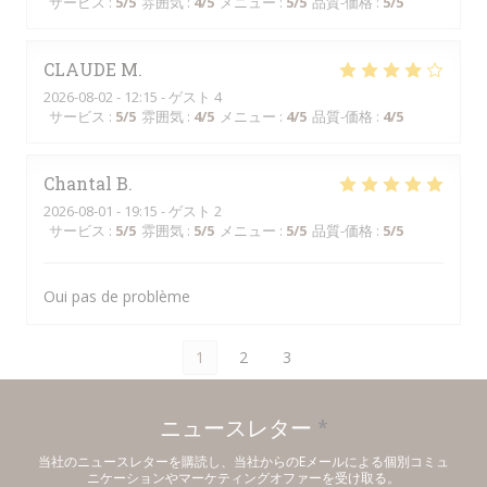
サービス
:
5
/5
雰囲気
:
4
/5
メニュー
:
5
/5
品質-価格
:
5
/5
CLAUDE
M
2026-08-02
- 12:15 - ゲスト 4
サービス
:
5
/5
雰囲気
:
4
/5
メニュー
:
4
/5
品質-価格
:
4
/5
Chantal
B
2026-08-01
- 19:15 - ゲスト 2
サービス
:
5
/5
雰囲気
:
5
/5
メニュー
:
5
/5
品質-価格
:
5
/5
Oui pas de problème
1
2
3
ニュースレター
*
当社のニュースレターを購読し、当社からのEメールによる個別コミュ
ニケーションやマーケティングオファーを受け取る。