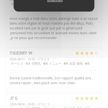
undefined
サービス
:
5
/5
雰囲気
:
5
/5
メニュー
:
5
/5
品質-価格
:
5
/5
Avos mangé a midi dans votre auberge suite a un séjour
dans votre région et nous n'avons pas été déçu. Plats
excellent tant par le goût que par la générosité
.personnel très accueillant et avenant envers leurs client
,je ne peux que recommander
THIERRY
W
2026-08-01
- 19:30 - ゲスト 2
サービス
:
5
/5
雰囲気
:
4
/5
メニュー
:
4
/5
品質-価格
:
4
/5
Bonne cuisine traditionnelle, bon rapport qualité prix ,
service rapide , bien placé avec mon chien .
Jf
G
2026-08-02
- 20:00 - ゲスト 5