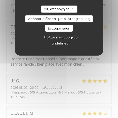
.personnel très accueillant et avenant envers leurs client
OK, αποδοχή όλων
,je ne peux que recommander
Απόρριψε όλα τα "μπισκότα" (cookies)
THIERRY
W
Εξατομίκευση
2026-08-01
- 19:30 - καλεσμένοι 2
Πολιτική απορρήτου
Υπηρεσία
:
5
/5
Ατμόσφαιρα
:
4
/5
Μενού
:
4
/5
Ποιότητα /
Τιμή
:
4
/5
undefined
Bonne cuisine traditionnelle, bon rapport qualité prix ,
service rapide , bien placé avec mon chien .
Jf
G
2026-08-02
- 20:00 - καλεσμένοι 5
Υπηρεσία
:
5
/5
Ατμόσφαιρα
:
4
/5
Μενού
:
5
/5
Ποιότητα /
Τιμή
:
5
/5
CLAUDE
M