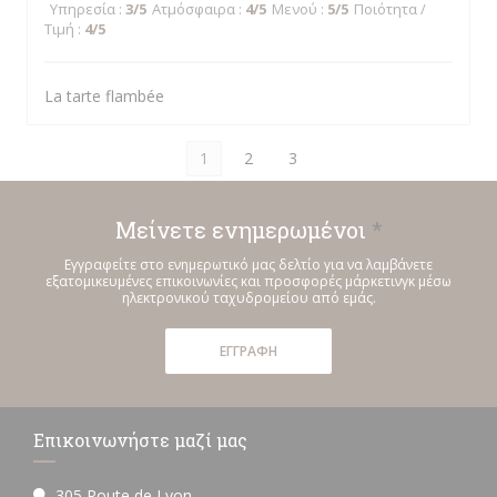
Υπηρεσία
:
3
/5
Ατμόσφαιρα
:
4
/5
Μενού
:
5
/5
Ποιότητα /
Τιμή
:
4
/5
La tarte flambée
1
2
3
Μείνετε ενημερωμένοι
*
Εγγραφείτε στο ενημερωτικό μας δελτίο για να λαμβάνετε
εξατομικευμένες επικοινωνίες και προσφορές μάρκετινγκ μέσω
ηλεκτρονικού ταχυδρομείου από εμάς.
ΕΓΓΡΑΦΉ
Επικοινωνήστε μαζί μας
305 Route de Lyon