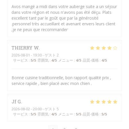
Avos mangé a midi dans votre auberge suite a un séjour
dans votre région et nous n'avons pas été déçu. Plats
excellent tant par le goût que par la générosité
.personnel très accueillant et avenant envers leurs client
,je ne peux que recommander
THIERRY
W
2026-08-01
- 19:30 - ゲスト 2
サービス
:
5
/5
雰囲気
:
4
/5
メニュー
:
4
/5
品質-価格
:
4
/5
Bonne cuisine traditionnelle, bon rapport qualité prix ,
service rapide , bien placé avec mon chien .
Jf
G
2026-08-02
- 20:00 - ゲスト 5
サービス
:
5
/5
雰囲気
:
4
/5
メニュー
:
5
/5
品質-価格
:
5
/5