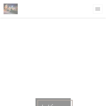
クッキー利用の管理について
ます))