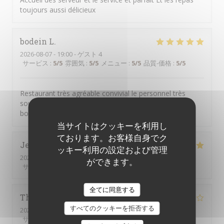
toujours aussi délicieux
bodein
L
2026-08-07
- 19:00 - ゲスト 4
サービス
:
5
/5
雰囲気
:
5
/5
メニュー
:
5
/5
品質-価格
:
5
/5
Restaurant très agréable convivial le personnel très
souriant le manger très bon je passe toujours un très
bon moment quand je vais la ba
当サイトはクッキーを利用し
ております。お客様自身でク
Jean-Paul
M
ッキー利用の設定および管理
2026-08-06
- 19:15 - ゲスト 2
ができます。
サービス
:
5
/5
雰囲気
:
5
/5
メニュー
:
5
/5
品質-価格
:
5
/5
全てに同意する
Thiti
F
すべてのクッキーを拒否する
2026-08-06
- 20:00 - ゲスト 3
サービス
:
4
/5
雰囲気
:
4
/5
メニュー
:
4
/5
品質-価格
:
4
/5