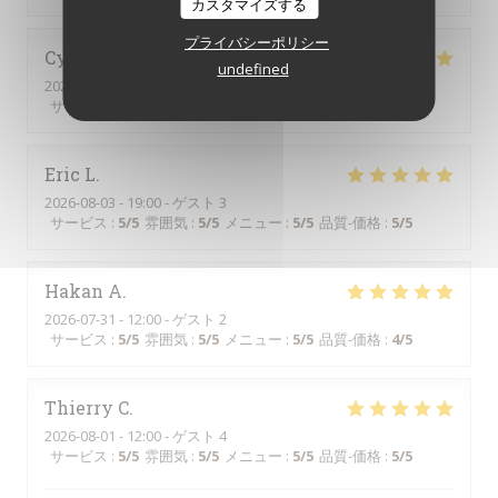
カスタマイズする
プライバシーポリシー
Cynthia
V
undefined
2026-08-01
- 19:00 - ゲスト 6
サービス
:
5
/5
雰囲気
:
4
/5
メニュー
:
5
/5
品質-価格
:
4
/5
Eric
L
2026-08-03
- 19:00 - ゲスト 3
サービス
:
5
/5
雰囲気
:
5
/5
メニュー
:
5
/5
品質-価格
:
5
/5
Hakan
A
2026-07-31
- 12:00 - ゲスト 2
サービス
:
5
/5
雰囲気
:
5
/5
メニュー
:
5
/5
品質-価格
:
4
/5
Thierry
C
2026-08-01
- 12:00 - ゲスト 4
サービス
:
5
/5
雰囲気
:
5
/5
メニュー
:
5
/5
品質-価格
:
5
/5