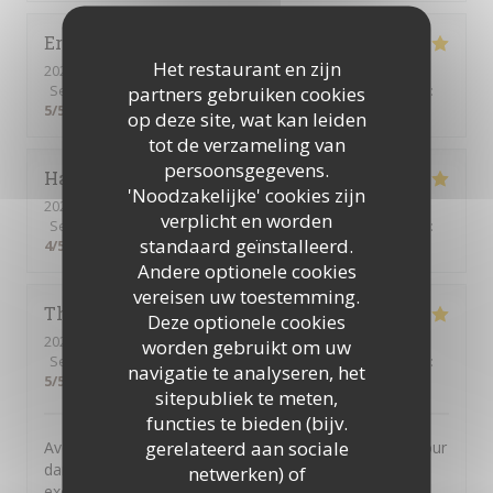
Eric
L
Het restaurant en zijn
2026-08-03
- 19:00 - Gasten 3
Service
:
5
/5
partners gebruiken cookies
Atmosfeer
:
5
/5
Keuken
:
5
/5
Kwaliteit / Prijs
:
5
/5
op deze site, wat kan leiden
tot de verzameling van
persoonsgegevens.
Hakan
A
'Noodzakelijke' cookies zijn
2026-07-31
- 12:00 - Gasten 2
verplicht en worden
Service
:
5
/5
Atmosfeer
:
5
/5
Keuken
:
5
/5
Kwaliteit / Prijs
:
standaard geïnstalleerd.
4
/5
Andere optionele cookies
vereisen uw toestemming.
Thierry
C
Deze optionele cookies
2026-08-01
- 12:00 - Gasten 4
worden gebruikt om uw
Service
:
5
/5
Atmosfeer
:
5
/5
Keuken
:
5
/5
Kwaliteit / Prijs
:
navigatie te analyseren, het
5
/5
sitepubliek te meten,
functies te bieden (bijv.
gerelateerd aan sociale
Avos mangé a midi dans votre auberge suite a un séjour
dans votre région et nous n'avons pas été déçu. Plats
netwerken) of
excellent tant par le goût que par la générosité