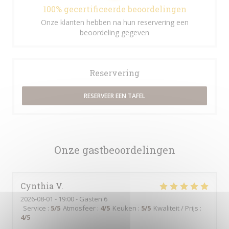
100% gecertificeerde beoordelingen
Onze klanten hebben na hun reservering een
beoordeling gegeven
Reservering
RESERVEER EEN TAFEL
Onze gastbeoordelingen
Cynthia
V
2026-08-01
- 19:00 - Gasten 6
Service
:
5
/5
Atmosfeer
:
4
/5
Keuken
:
5
/5
Kwaliteit / Prijs
:
4
/5