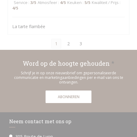
Service
:
3
/5
Atmosfeer
:
4
/5
Keuken
:
5
/5
Kwaliteit / Prijs
:
4
/5
La tarte flambée
1
2
3
Word op de hoogte gehouden
*
Schrijf je in op onze nieuwsbrief om gepersonaliseerde
communicatie en marketingaanbiedingen per e-mail van ons te
ontvangen.
ABONNEREN
Neem contact met ons op
305 Route de Lyon