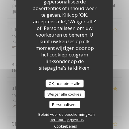
gepersonaliseerde
.personnel très accueillant et avenant envers leurs client
advertenties of inhoud weer
,je ne peux que recommander
te geven. Klik op 'OK,
accepteer alle', 'Weiger alle'
of 'Personaliseer' om uw
THIERRY
W
voorkeuren te beheren. U
2026-08-01
- 19:30 - Gasten 2
kunt uw keuzes op elk
Service
:
5
/5
Atmosfeer
:
4
/5
Keuken
:
4
/5
Kwaliteit / Prijs
:
4
/5
moment wijzigen door op
het cookiepictogram
linksonder op de
Bonne cuisine traditionnelle, bon rapport qualité prix ,
sitepagina's te klikken.
service rapide , bien placé avec mon chien .
OK, accepteer alle
Jf
G
Weiger alle cookies
2026-08-02
- 20:00 - Gasten 5
Service
:
5
/5
Atmosfeer
:
4
/5
Keuken
:
5
/5
Kwaliteit / Prijs
:
Personaliseer
5
/5
Beleid voor de bescherming van
persoonsgegevens
CLAUDE
M
Cookiebeleid