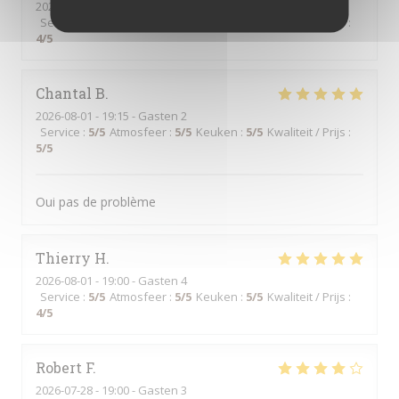
2026-08-02
- 12:15 - Gasten 4
Service
:
5
/5
Atmosfeer
:
4
/5
Keuken
:
4
/5
Kwaliteit / Prijs
:
4
/5
Chantal
B
2026-08-01
- 19:15 - Gasten 2
Service
:
5
/5
Atmosfeer
:
5
/5
Keuken
:
5
/5
Kwaliteit / Prijs
:
5
/5
Oui pas de problème
Thierry
H
2026-08-01
- 19:00 - Gasten 4
Service
:
5
/5
Atmosfeer
:
5
/5
Keuken
:
5
/5
Kwaliteit / Prijs
:
4
/5
Robert
F
2026-07-28
- 19:00 - Gasten 3