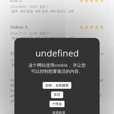
Eric
L
2026-08-03
- 19:00 - 来宾 3
服务
:
5
/5
氛围
:
5
/5
菜单
:
5
/5
质价比
:
5
/5
Hakan
A
2026-07-31
- 12:00 - 来宾 2
服务
:
5
/5
氛围
:
5
/5
菜单
:
5
/5
质价比
:
4
/5
Thierry
C
2026-08-01
- 12:00 - 来宾 4
这个网站使用cookie， 并让您
服务
:
5
/5
氛围
:
5
/5
菜单
:
5
/5
质价比
:
5
/5
可以控制想要激活的内容。
Avos mangé a midi dans votre auberge suite a un séjour
dans votre région et nous n'avons pas été déçu. Plats
好的，全部接受
excellent tant par le goût que par la générosité
禁用
.personnel très accueillant et avenant envers leurs client
,je ne peux que recommander
个性化
保密政策