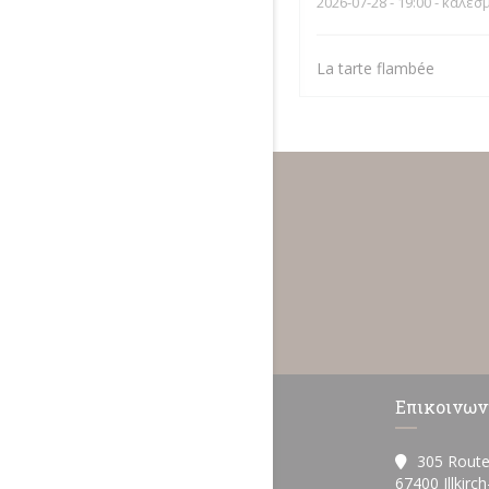
2026-07-28
- 19:00 - καλεσ
La tarte flambée
Επικοινων
305 Route
67400 Illkirc