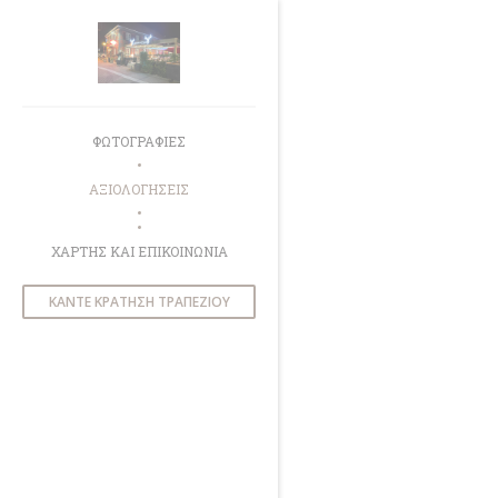
Πίνακας διαχείρισης "Μπισκότων" (Cookies)
ΦΩΤΟΓΡΑΦΊΕΣ
ΑΞΙΟΛΟΓΉΣΕΙΣ
((ΑΝΟΊΓΕΙ ΣΕ ΝΈΟ ΠΑΡΆΘΥΡΟ))
ΧΆΡΤΗΣ ΚΑΙ ΕΠΙΚΟΙΝΩΝΊΑ
ΚΆΝΤΕ ΚΡΆΤΗΣΗ ΤΡΑΠΕΖΙΟΎ