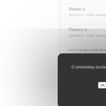
Hakan
A
2026-07-31
- 12:00 - καλεσ
Thierry
C
2026-08-01
- 12:00 - καλεσ
Avos mangé a midi dans 
excellent tant par le goû
peux que recommander
Ο ιστότοπος αυτός
THIERRY
W
2026-08-01
- 19:30 - καλεσ
OK,
Bonne cuisine traditionne