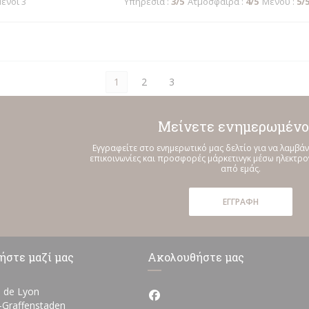
μένοι 3
Υπηρεσία
:
3
/5
Ατμόσφαιρα
:
4
/5
Μενού
:
5
/
1
2
3
Μείνετε ενημερωμένο
Εγγραφείτε στο ενημερωτικό μας δελτίο για να λαμβάν
επικοινωνίες και προσφορές μάρκετινγκ μέσω ηλεκτρ
από εμάς.
ΕΓΓΡΑΦΉ
ήστε μαζί μας
Ακολουθήστε μας
 de Lyon
Facebook ((ανοίγει σε νέο πα
((ανοίγει σε νέο παράθυρο))
h-Graffenstaden