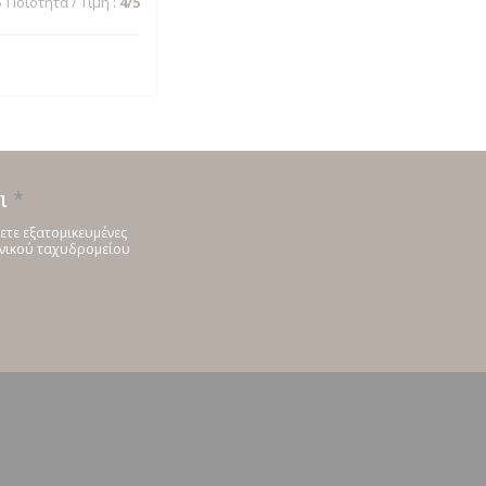
5
Ποιότητα / Τιμή
:
4
/5
ι
*
ετε εξατομικευμένες
ονικού ταχυδρομείου
ράθυρο))