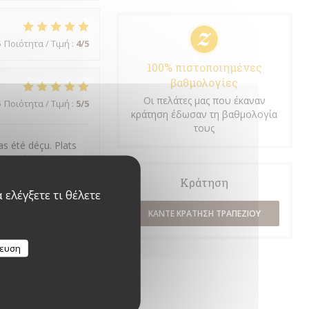
5
Ποιότητα / Τιμή
:
4
/5
100% πιστοποιημένες
βαθμολογίες
Οι πελάτες μας που έκαναν
5
Ποιότητα / Τιμή
:
5
/5
κράτηση έδωσαν τη βαθμολογία
τους
s été déçu. Plats
urs client ,je ne
Κράτηση
ελέγξετε τι θέλετε
ΚΆΝΤΕ ΚΡΆΤΗΣΗ ΤΡΑΠΕΖΙΟΎ
5
Ποιότητα / Τιμή
:
4
/5
κευση
en .