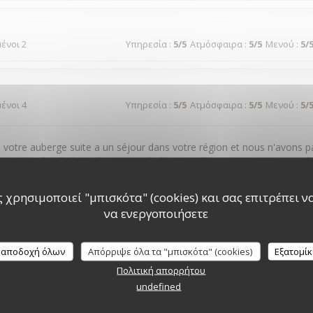
μένοι 2
Υπηρεσία
:
5
/5
Ατμόσφαιρα
:
5
/5
Μενού
:
5
/
μένοι 4
Υπηρεσία
:
5
/5
Ατμόσφαιρα
:
5
/5
Μενού
:
5
/
votre auberge suite a un séjour dans votre région et nous n'avons pa
t que par la générosité .personnel très accueillant et avenant envers le
 χρησιμοποιεί "μπισκότα" (cookies) και σας επιτρέπει να 
να ενεργοποιήσετε
μένοι 2
Υπηρεσία
:
5
/5
Ατμόσφαιρα
:
4
/5
Μενού
:
4
/
 αποδοχή όλων
Απόρριψε όλα τα "μπισκότα" (cookies)
Εξατομί
Πολιτική απορρήτου
lle, bon rapport qualité prix , service rapide , bien placé avec mon chi
undefined