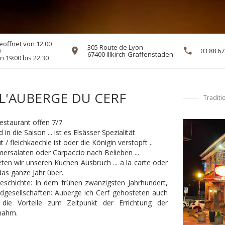
eoffnet von 12:00
305 Route de Lyon
0
03 88 67
((öffnet ein neue
67400 Illkirch-Graffenstaden
 19:00 bis 22:30
L'AUBERGE DU CERF
Traditi
Restaurant offen 7/7
in die Saison ... ist es Elsässer Spezialität
 / fleichkaechle ist oder die Königin verstopft ..
rsalaten oder Carpaccio nach Belieben ...
eten wir unseren Kuchen Ausbruch ... a la carte oder
das ganze Jahr über.
eschichte: In dem frühen zwanzigsten Jahrhundert,
dgesellschaften: Auberge ich Cerf gehosteten auch
die Vorteile zum Zeitpunkt der Errichtung der
nahm.