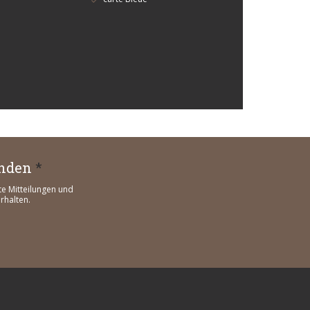
enden
*
te Mitteilungen und
rhalten.